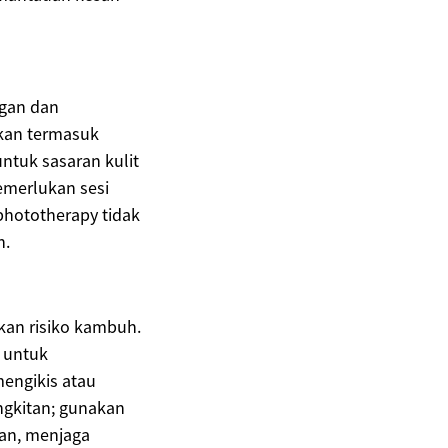
gan dan
akan termasuk
ntuk sasaran kulit
emerlukan sesi
phototherapy tidak
n.
an risiko kambuh.
 untuk
engikis atau
ngkitan; gunakan
nan, menjaga