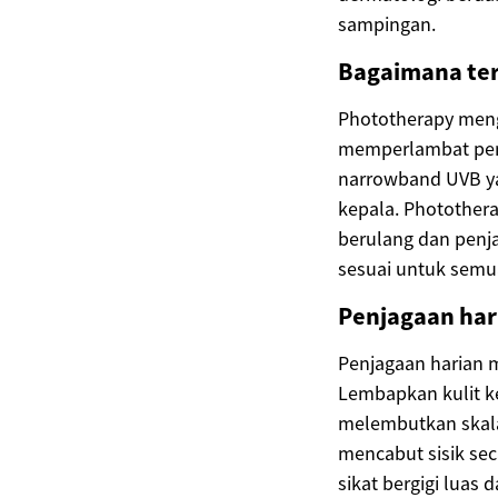
sampingan.
Bagaimana ter
Phototherapy meng
memperlambat peng
narrowband UVB yan
kepala. Photothera
berulang dan penj
sesuai untuk semu
Penjagaan har
Penjagaan harian
Lembapkan kulit k
melembutkan skal
mencabut sisik se
sikat bergigi luas