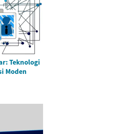
ar: Teknologi
si Moden