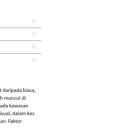
 daripada biasa,
eh muncul di
 pada kawasan
isual; dalam kes
kan. Faktor