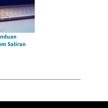
anduan
em Saliran