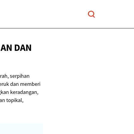
HAN
DAN
rah, serpihan
 teruk dan memberi
gkan keradangan,
n topikal,