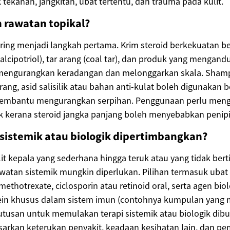
tekanan, jangkitan, ubat tertentu, dan trauma pada kulit.
n rawatan topikal?
ring menjadi langkah pertama. Krim steroid berkekuatan be
calcipotriol), tar arang (coal tar), dan produk yang mengandun
engurangkan keradangan dan melonggarkan skala. Shamp
ang, asid salisilik atau bahan anti-kulat boleh digunakan b
embantu mengurangkan serpihan. Penggunaan perlu mengi
 kerana steroid jangka panjang boleh menyebabkan penipis
 sistemik atau biologik dipertimbangkan?
lit kepala yang sederhana hingga teruk atau yang tidak ber
awatan sistemik mungkin diperlukan. Pilihan termasuk ubat
 methotrexate, ciclosporin atau retinoid oral, serta agen bio
in khusus dalam sistem imun (contohnya kumpulan yang m
putusan untuk memulakan terapi sistemik atau biologik dibu
sarkan keterukan penyakit, keadaan kesihatan lain, dan p