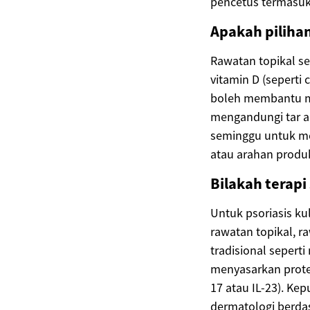
pencetus termasuk 
Apakah piliha
Rawatan topikal se
vitamin D (seperti 
boleh membantu m
mengandungi tar ar
seminggu untuk m
atau arahan produk
Bilakah terapi
Untuk psoriasis ku
rawatan topikal, r
tradisional seperti
menyasarkan prote
17 atau IL-23). Ke
dermatologi berda