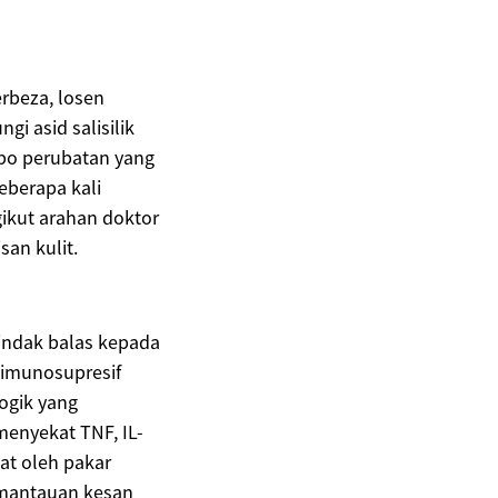
rbeza, losen
gi asid salisilik
o perubatan yang
eberapa kali
kut arahan doktor
an kulit.
tindak balas kepada
 imunosupresif
logik yang
enyekat TNF, IL-
at oleh pakar
emantauan kesan