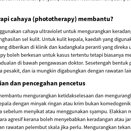
api cahaya (phototherapy) membantu?
gunakan cahaya ultraviolet untuk mengurangkan keradan
hasilan sel kulit. Untuk kulit kepala, kaedah yang digun
g diberikan di klinik dan kadangkala peranti yang direka u
py boleh berkesan untuk kasus tertentu tetapi biasanya m
adualan di bawah pengawasan doktor. Sesetengah bentuk 
a pesakit, dan ia mungkin digabungkan dengan rawatan lai
ian dan pencegahan pencetus
 membantu mengurangkan ketidakselesaan dan mengurangk
epala dengan minyak ringan atau krim bukan komedogenik
a sebelum menyikat atau menggunakan syampu. Elakkan m
cara agresif kerana boleh menyebabkan keradangan atau ja
 dan rawatan pelembut skala jika perlu. Mengurangkan teka