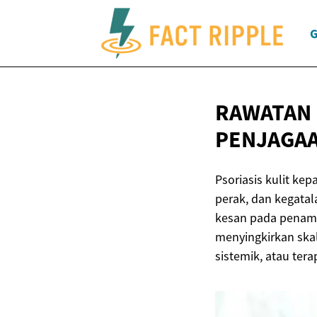
G
RAWATAN 
PENJAGA
Psoriasis kulit ke
perak, dan kegatal
kesan pada penamp
menyingkirkan ska
sistemik, atau ter