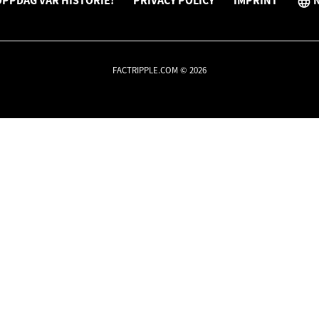
PPDAG VÅR HISTORIE!
PRIVACY POLICY
IMPRINT
FACTRIPPLE.COM © 2026