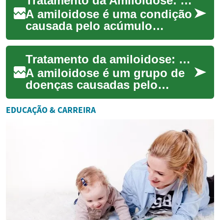
Tratamento da Amiloidose: opções, diagnóstico e acompanhamento
amiloides nos tec...
A amiloidose é uma condição
causada pelo acúmulo
anormal de proteínas
chamadas amiloides em
Tratamento da amiloidose: opções e manejo clínico
tecidos do corpo, o que p...
A amiloidose é um grupo de
doenças causadas pelo
depósito anormal de
proteínas dobradas
EDUCAÇÃO & CARREIRA
incorretamente nos tecidos,
o...