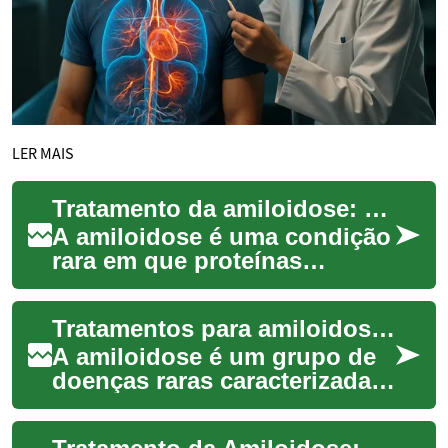
LER MAIS
Tratamento da amiloidose: opções, diagnóstico e cuidados para o paciente
A amiloidose é uma condição
rara em que proteínas
anormais se depositam nos
tecidos, comprometendo a
Tratamentos para amiloidose: opções e cuidados médicos
função de órgãos...
A amiloidose é um grupo de
doenças raras caracterizadas
pelo depósito anormal de
proteínas chamadas