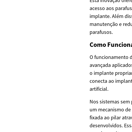
Esta inovação ofer
acesso aos parafus
implante. Além dis
manutenção e redu
parafusos.
Como Funciona
O funcionamento d
avançada aplicados
o implante propria
conecta ao implante
artificial.
Nos sistemas sem 
um mecanismo de en
fixada ao pilar at
desenvolvidos. Ess