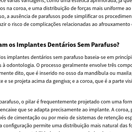
ece várias vantagens, como uma estética aprimorada, já que 
os na coroa, e uma distribuição de forças mais uniforme ao
so, a ausência de parafusos pode simplificar os procedimen
zir o risco de complicações relacionadas ao afrouxamento
m os Implantes Dentários Sem Parafuso?
os implantes dentários sem parafuso baseia-se em princíp
 à odontologia. O processo geralmente envolve três compo
mente dito, que é inserido no osso da mandíbula ou maxila; 
 e se projeta acima da gengiva; e a coroa, que é a parte vis
parafuso, o pilar é frequentemente projetado com uma for
caixe que se adapta precisamente ao implante. A coroa, p
ravés de cimentação ou por meio de sistemas de retenção e
a configuração permite uma distribuição mais natural das f