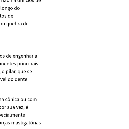
não há orifícios de
 longo do
tos de
 ou quebra de
ios de engenharia
nentes principais:
o pilar, que se
ível do dente
ma cônica ou com
or sua vez, é
specialmente
orças mastigatórias