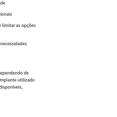
ade
ionais
 limitar as opções
s necessidades
 dependendo de
implante utilizado
disponíveis,