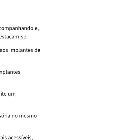
 acompanhando e,
destacam-se:
 aos implantes de
implantes
mite um
isória no mesmo
is acessíveis,