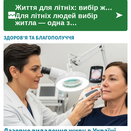
зіткнулися з втратою всіх
Життя для літніх: вибір житла, квартира та життя на пенсії
природних зубів, що зн...
Для літніх людей вибір
житла — одна з
найважливіших рішень, яка
впливає на якість
ЗДОРОВ'Я ТА БЛАГОПОЛУЧЧЯ
повсякденного життя,
безпеку й соці...
Лазерне видалення жиру в Україні