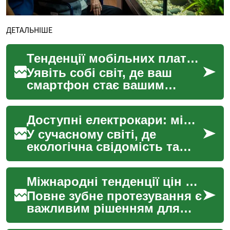
ДЕТАЛЬНІШЕ
Тенденції мобільних платежів в Україні: нові можливості та виклики
Уявіть собі світ, де ваш
смартфон стає вашим
гаманцем, кредитною
карткою та навіть
Доступні електрокари: міжнародний огляд цін та моделей
банківським відділенням. В
Україні...
У сучасному світі, де
екологічна свідомість та
економічна ефективність
стають дедалі
Міжнародні тенденції цін на повне зубне протезування
важливішими, інтерес до
електром...
Повне зубне протезування є
важливим рішенням для
багатьох людей, які