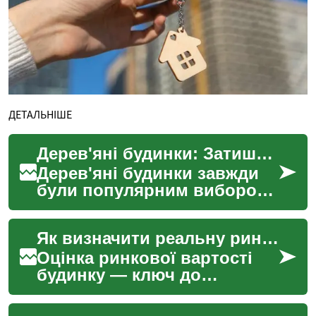
ДЕТАЛЬНІШЕ
Дерев'яні будинки: Затишний та екологічний вибір для вашого дому
Дерев'яні будинки завжди
були популярним вибором
для тих, хто цінує
природність, екологічність
Як визначити реальну ринкову вартість вашого будинку
та унікальний стиль. Ц...
Оцінка ринкової вартості
будинку — ключ до
вигідного продажу, вірного
інвестування або