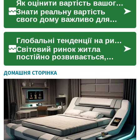
Як оцінити вартість вашого будинку
правильного іпотечного
рішення...
Знати реальну вартість
свого дому важливо для
продажу, рефінансування
або планування інвестицій.
Глобальні тенденції на ринку житла: аналіз змін
Оцінка враховує не т...
Світовий ринок житла
постійно розвивається,
реагуючи на складне
переплетення економічних,
ДОМАШНЯ СТОРІНКА
соціальних та політичних
фа...