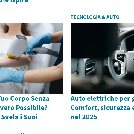
TECNOLOGIA & AUTO
Tuo Corpo Senza
Auto elettriche per g
vvero Possibile?
Comfort, sicurezza e
 Svela i Suoi
nel 2025