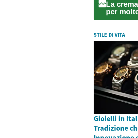
La crema
per molt
di dis...
STILE DI VITA
Gioielli in Ita
Tradizione che
Innovazione c