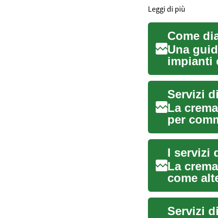
Leggi di più
Una guid
impianti 
responsab
Servizi 
La crema
per comm
Questo ..
I serviz
La cremaz
come alte
articolo .