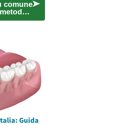
iù comune
o metodo
Italia: Guida