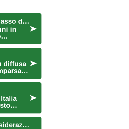
Come diagnosticare guasti comuni: procedura passo dopo passo
ni in
e
 diffusa
mparsa.
Italia
esto
Servizi di Cremazione: Opzioni, Processo e Considerazioni