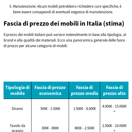
Manutenzione: Alcuni mobili potrebbero richiedere cure specifiche; è
bene essere consapevoli di eventuali esigenze di manutenzione.
Fascia di prezzo dei mobili in Italia (stima)
Il prezzo dei mobili italiani può variare notevolmente in base alla tipologia, al
brand e alla qualità dei materiali. Ecco una panoramica generale delle fasce
di prezzo per alcune categorie di mobili:
Tipologia di
Fascia di prezzo
Fascia di
Fascia di
mobile
economica
prezzo media
prezzo alta
4.000€ - 15.000€
Divano
500€ - 1.500€
1.500€ - 4.000€
+
Tavolo da
2.500€ - 10.000€
300€ - 800€
800€ - 2.500€
pranzo
+