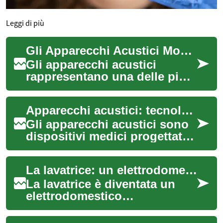
Leggi di più
Gli Apparecchi Acustici Moderni: Tecnologia e Innovazione per l'Udito
Gli apparecchi acustici
rappresentano una delle più
importanti innovazioni nel
campo dell'audiologia,
Apparecchi acustici: tecnologia avanzata per migliorare l'udito
offrendo soluzi...
Gli apparecchi acustici sono
dispositivi medici progettati
per aiutare le persone con
problemi di udito a sentire
La lavatrice: un elettrodomestico essenziale per la casa moderna
meg...
La lavatrice è diventata un
elettrodomestico
indispensabile in ogni casa
moderna. Questo