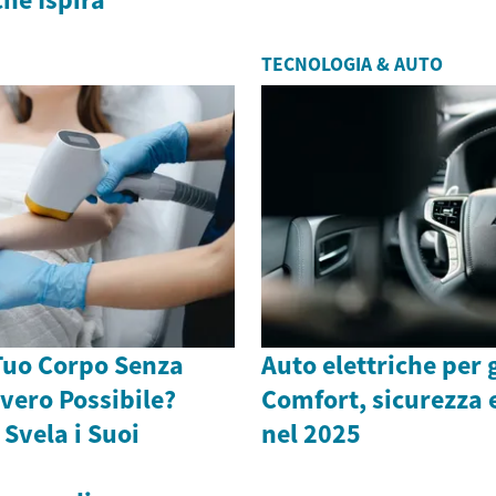
TECNOLOGIA & AUTO
Tuo Corpo Senza
Auto elettriche per g
vvero Possibile?
Comfort, sicurezza e
 Svela i Suoi
nel 2025