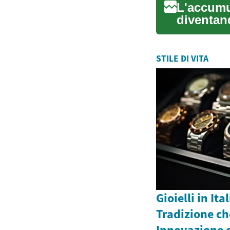
L'accumul
diventan
utilizza...
STILE DI VITA
Gioielli in Ita
Tradizione che
Innovazione c