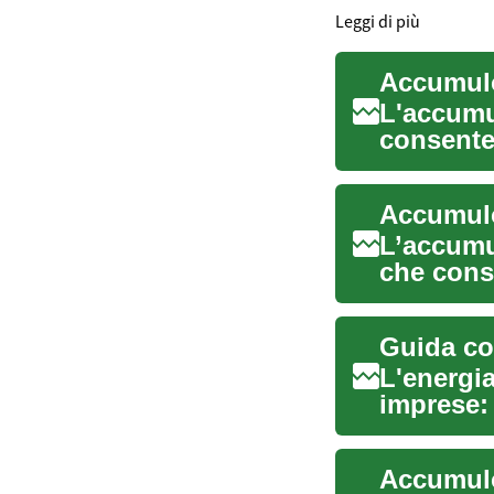
Leggi di più
Accumulo
L'accumu
consente
localment
Accumulo
L’accumul
che conse
prod...
Guida com
L'energia
imprese: 
pannelli f
Accumulo