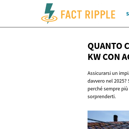
S
QUANTO C
KW CON 
Assicurarsi un imp
davvero nel 2025? S
perché sempre più f
sorprenderti.