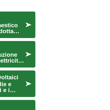
mestico
dotta
luzione
ttricità
oltaici
lie e
 e i