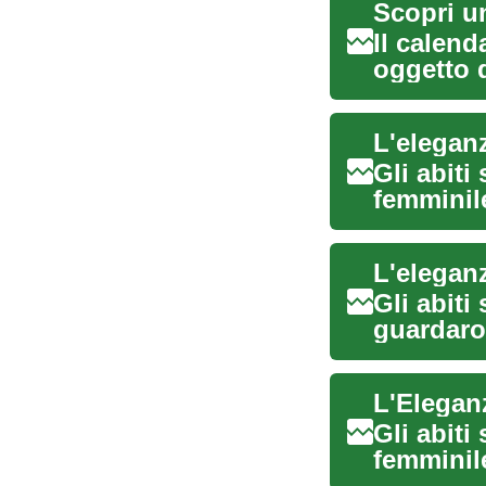
Scopri u
Il calend
oggetto 
attravers.
Gli abit
femminile
ch...
Gli abit
guardaro
stile e ...
Gli abit
femminile
adattarsi 