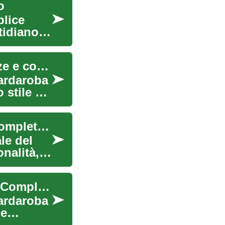
o
plice
tidiano
L'eleganza senza tempo degli abiti: stili, tendenze e consigli per scegliere il vestito perfetto
ardaroba
 stile di
L'eleganza senza tempo degli abiti: Una guida completa alla moda femminile
le del
nalità,
L'Eleganza Senza Tempo degli Abiti: Una Guida Completa
ardaroba
 e