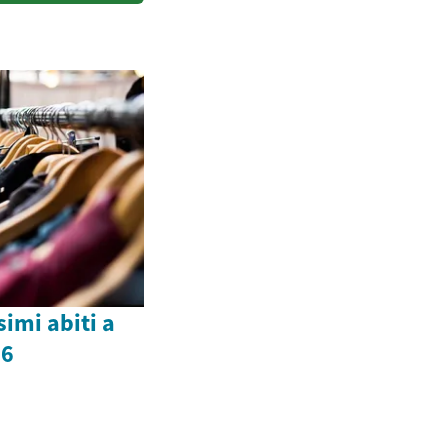
imi abiti a
26