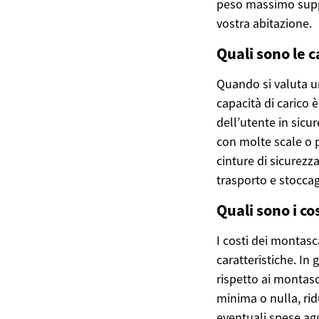
peso massimo suppor
vostra abitazione.
Quali sono le c
Quando si valuta u
capacità di carico 
dell’utente in sicur
con molte scale o 
cinture di sicurezza
trasporto e stocca
Quali sono i co
I costi dei montasc
caratteristiche. In
rispetto ai montasca
minima o nulla, rid
eventuali spese ag