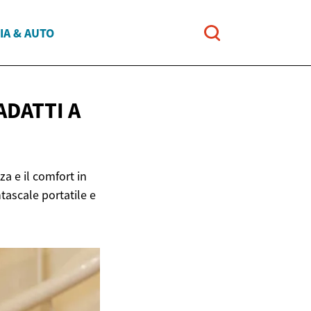
IA & AUTO
ADATTI A
za e il comfort in
tascale portatile e