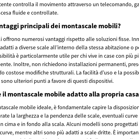
stente controlla il movimento attraverso un telecomando, 
cesa fluide e controllate.
antaggi principali dei montascale mobili?
 offrono numerosi vantaggi rispetto alle soluzioni fisse. Inn
 adatti a diverse scale all’interno della stessa abitazione o p
sibilità è particolarmente utile per chi vive in case con più pi
nte. Inoltre, non richiedono installazioni permanenti, pres
o costose modifiche strutturali. La facilità d’uso e la possibil
ono ulteriori punti a favore di questi dispositivi.
 il montascale mobile adatto alla propria casa
ntascale mobile ideale, è fondamentale capire la disposizion
rate la larghezza e la pendenza delle scale, eventuali curve 
in cima e in fondo alla scala. Alcuni modelli sono progettat
 curve, mentre altri sono più adatti a scale dritte. È importan