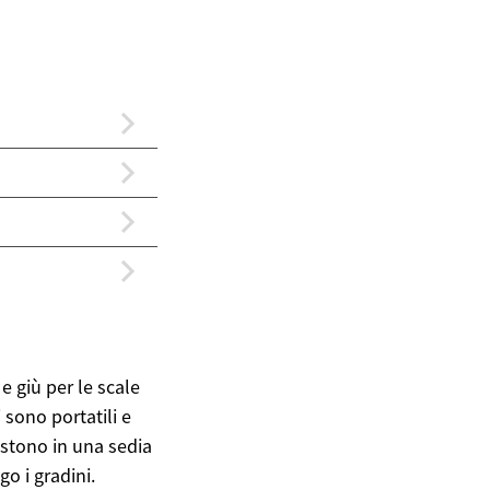
e giù per le scale
 sono portatili e
istono in una sedia
o i gradini.