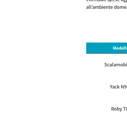
all’ambiente domes
Modell
Scalamobi
Yack N9
Roby T