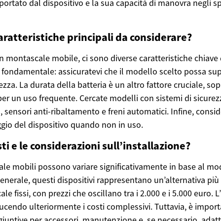
tato dal dispositivo e la sua capacità di manovra negli spaz
aratteristiche principali da considerare?
n montascale mobile, ci sono diverse caratteristiche chiave 
è fondamentale: assicuratevi che il modello scelto possa sup
ezza. La durata della batteria è un altro fattore cruciale, so
per un uso frequente. Cercate modelli con sistemi di sicure
, sensori anti-ribaltamento e freni automatici. Infine, conside
ggio del dispositivo quando non in uso.
sti e le considerazioni sull’installazione?
ale mobili possono variare significativamente in base al mod
 generale, questi dispositivi rappresentano un’alternativa p
le fissi, con prezzi che oscillano tra i 2.000 e i 5.000 euro. L
ucendo ulteriormente i costi complessivi. Tuttavia, è impor
giuntive per accessori, manutenzione e, se necessario, adat