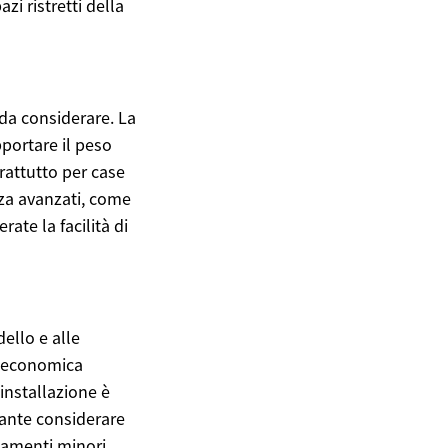
i ristretti della
da considerare. La
portare il peso
prattutto per case
zza avanzati, come
rate la facilità di
ello e alle
iù economica
’installazione è
tante considerare
tamenti minori