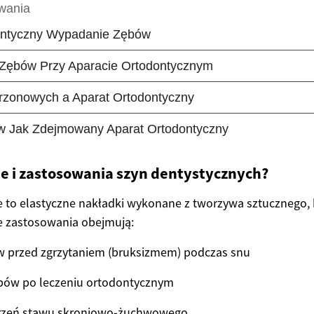
je i zastosowania szyn dentystycznych?
 to elastyczne nakładki wykonane z tworzywa sztucznego, k
e zastosowania obejmują:
 przed zgrzytaniem (bruksizmem) podczas snu
ębów po leczeniu ortodontycznym
urzeń stawu skroniowo-żuchwowego