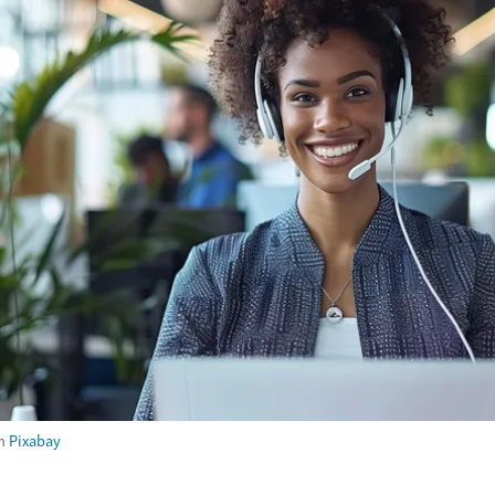
m
Pixabay