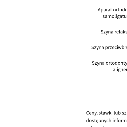
Aparat ortod
samoligatu
Szyna relak
Szyna przeciwb
Szyna ortodonty
aligner
Ceny, stawki lub s
dostępnych informa