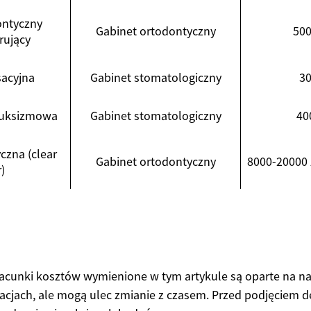
ontyczny
Gabinet ortodontyczny
500
rujący
sacyjna
Gabinet stomatologiczny
30
ruksizmowa
Gabinet stomatologiczny
40
czna (clear
Gabinet ortodontyczny
8000-20000 z
)
zacunki kosztów wymienione w tym artykule są oparte na n
cjach, ale mogą ulec zmianie z czasem. Przed podjęciem d