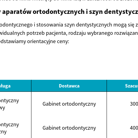
ty aparatów ortodontycznych i szyn dentystyc
todontycznego i stosowania szyn dentystycznych mogą się z
widualnych potrzeb pacjenta, rodzaju wybranego rozwiązan
zedstawiamy orientacyjne ceny:
sługa
Dostawca
Szacu
ontyczny
Gabinet ortodontyczny
300
wy
ontyczny
Gabinet ortodontyczny
400
zny