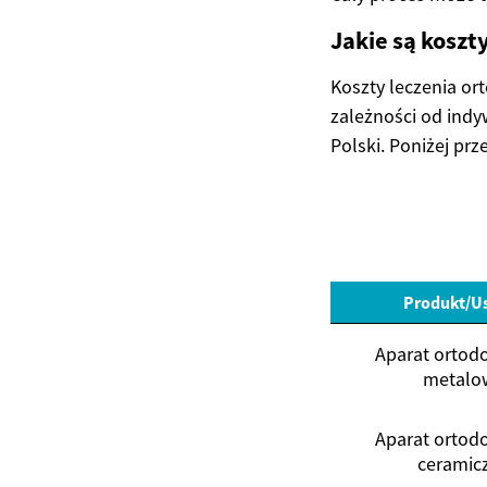
Jakie są kosz
Koszty leczenia or
zależności od indy
Polski. Poniżej pr
Produkt/U
Aparat ortod
metalo
Aparat ortod
ceramic