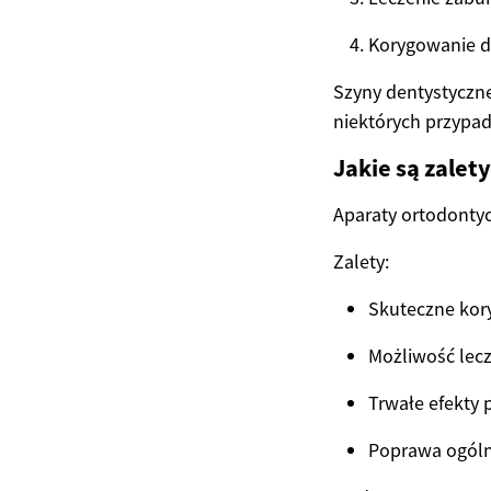
Korygowanie d
Szyny dentystyczn
niektórych przypa
Jakie są zale
Aparaty ortodontyc
Zalety:
Skuteczne kor
Możliwość lec
Trwałe efekty 
Poprawa ogóln