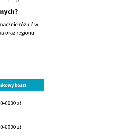
znych?
nacznie różnić w
ia oraz regionu
nkowy koszt
0-6000 zł
0-8000 zł