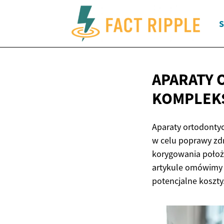
S
APARATY 
KOMPLEK
Aparaty ortodontyc
w celu poprawy zdr
korygowania położe
artykule omówimy s
potencjalne koszty